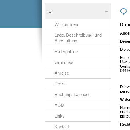
Willkommen
Date
Allge
Lage, Beschreibung, und
Ausstattung
Benen
Die ve
Bildergalerie
Ferie
Uwe 
Grundriss
Gorki
0441
Anreise
Preise
Die v
perso
Buchungskalender
Wider
AGB
Nur m
ertei
Links
bis z
Recht
Kontakt