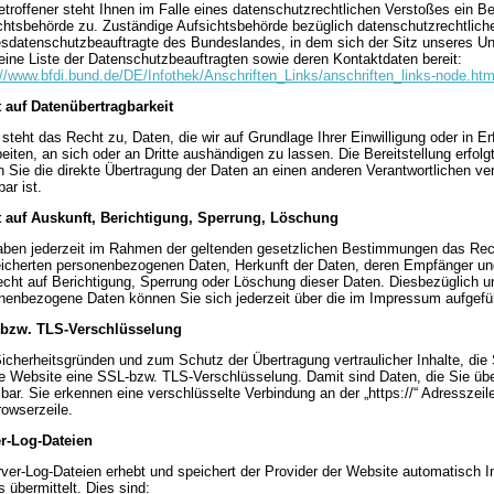
etroffener steht Ihnen im Falle eines datenschutzrechtlichen Verstoßes ein B
chtsbehörde zu. Zuständige Aufsichtsbehörde bezüglich datenschutzrechtliche
sdatenschutzbeauftragte des Bundeslandes, in dem sich der Sitz unseres Un
t eine Liste der Datenschutzbeauftragten sowie deren Kontaktdaten bereit:
://www.bfdi.bund.de/DE/Infothek/Anschriften_Links/anschriften_links-node.htm
 auf Datenübertragbarkeit
 steht das Recht zu, Daten, die wir auf Grundlage Ihrer Einwilligung oder in Er
beiten, an sich oder an Dritte aushändigen zu lassen. Die Bereitstellung erfo
n Sie die direkte Übertragung der Daten an einen anderen Verantwortlichen verl
ar ist.
 auf Auskunft, Berichtigung, Sperrung, Löschung
aben jederzeit im Rahmen der geltenden gesetzlichen Bestimmungen das Recht
icherten personenbezogenen Daten, Herkunft der Daten, deren Empfänger un
echt auf Berichtigung, Sperrung oder Löschung dieser Daten. Diesbezüglich
nenbezogene Daten können Sie sich jederzeit über die im Impressum aufgefü
 bzw. TLS-Verschlüsselung
icherheitsgründen und zum Schutz der Übertragung vertraulicher Inhalte, die 
e Website eine SSL-bzw. TLS-Verschlüsselung. Damit sind Daten, die Sie über 
sbar. Sie erkennen eine verschlüsselte Verbindung an der „https://“ Adressze
rowserzeile.
r-Log-Dateien
rver-Log-Dateien erhebt und speichert der Provider der Website automatisch I
 übermittelt. Dies sind: