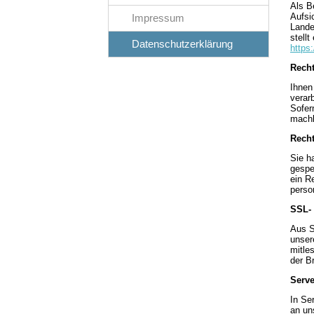
Als B
Aufsi
Impressum
Lande
stell
Datenschutzerklärung
https
Recht
Ihnen
verar
Sofer
machb
Recht
Sie h
gespe
ein R
perso
SSL-
Aus S
unser
mitle
der B
Serve
In Se
an uns