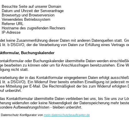
Besuchte Seite auf unserer Domain
Datum und Uhrzeit der Serveranfrage
Browsertyp und Browserversion
Verwendetes Betriebssystem
Referrer URL
Hostname des zugreifenden Rechners
IP-Adresse
ndet keine Zusammenführung dieser Daten mit anderen Datenquellen statt. Grun
1 lit. b DSGVO, der die Verarbeitung von Daten zur Erfüllung eines Vertrags 
ktformular, Buchungskalender
ontaktformular oder Buchungskalender übermittelte Daten werden einschließli
ge bearbeiten zu können oder um für Anschlussfragen bereitzustehen. Eine We
ligung nicht statt.
erarbeitung der in das Kontaktformular eingegebenen Daten erfolgt ausschließli
 lit. a DSGVO). Ein Widerruf Ihrer bereits erteilten Einwilligung ist jederzeit
ose Mitteilung per E-Mail. Die Rechtmäßigkeit der bis zum Widerruf erfolgten
ruf unberührt.
das Kontaktformular übermittelte Daten verbleiben bei uns, bis Sie uns zur Lös
herung widerrufen oder keine Notwendigkeit der Datenspeicherung mehr best
sondere Aufbewahrungsfristen - bleiben unberührt.
: Datenschutz-Konfigurator von
mein-datenschutzbeauftragter.de