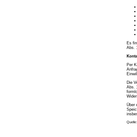
Es fi
Abs. 
Konta
Per K
Anfra
Einwil
Die V
Abs. 1
forml
Wider
Über 
Speic
insbe
Quelle